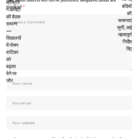
marked
*