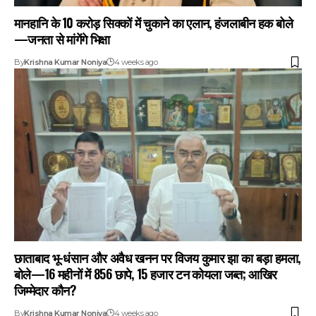
मानहानि के ₹10 करोड़ सिक्कों में चुकाने का एलान, हंजलाबीन हक बोले
—जनता से मांगेंगे भिक्षा
By
Krishna Kumar Noniya
4 weeks ago
छाताबाद भू-धंसान और अवैध खनन पर विजय कुमार झा का बड़ा हमला,
बोले—16 महीनों में 856 छापे, 15 हजार टन कोयला जब्त; आखिर
जिम्मेदार कौन?
By
Krishna Kumar Noniya
4 weeks ago