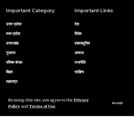
Important Category
Important Links
उत्तर प्रदेश
देश
मध्य प्रदेश
विदेश
उत्तराखंड
एक्सक्लूसिव
गुजरात
अपराध
पश्चिम बंगाल
राजनीति
बिहार
साहित्य
महाराष्ट्र
Quick Link
Find Us on Socials
By using this site, you agree to the
Privacy
Accept
Policy
and
Terms of Use
.
About Us
Privacy Policy
Terms & Conditions –