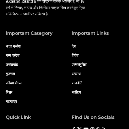
Akhand Rashtra एक राष्ट्रीय दैनिक अख़बार है, जो 18
वर्षों से निष्पक्ष, सटीक और जिम्मेदार पत्रकारिता करते हुए प्रिंट
व डिजिटल माध्यमों पर सक्रिय है।
Important Category
Important Links
उत्तर प्रदेश
देश
मध्य प्रदेश
विदेश
उत्तराखंड
एक्सक्लूसिव
गुजरात
अपराध
पश्चिम बंगाल
राजनीति
बिहार
साहित्य
महाराष्ट्र
Quick Link
Find Us on Socials