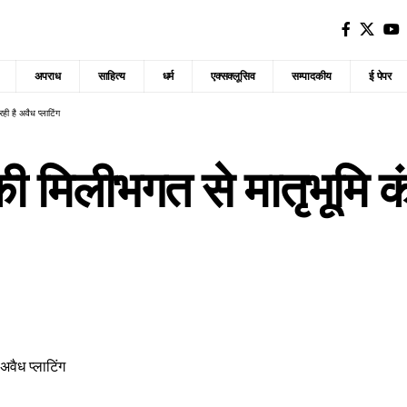
अपराध
साहित्य
धर्म
एक्सक्लूसिव
सम्पादकीय
ई पेपर
ी है अवैध प्लाटिंग
मिलीभगत से मातृभूमि कंस