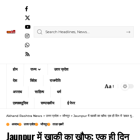
होम
राज्य
उत्तर प्रदेश
देश
विदेश
राजनीति
Aa
Font
अपराध
साहित्य
धर्म
Resizer
एक्सक्लूसिव
सम्पादकीय
ई पेपर
Akhand Rashtra News
>
उत्तर प्रदेश
>
जौनपुर
>
Jaunpur में खाकी का खौफ: एक ही दिन में ‘डबल मुठभेड़’ से दहला जौनपुर, 3 बदमाशों को लगी गोली; असलहा तस्करी के बड़े सिंडिकेट का पर्दाफाश
अपराध
उत्तर प्रदेश
जौनपुर
ताज़ा ख़बरें
Jaunpur में खाकी का खौफ: एक ही दिन