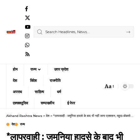
होम
राज्य
उत्तर प्रदेश
देश
विदेश
राजनीति
Aa
Font
अपराध
साहित्य
धर्म
Resizer
एक्सक्लूसिव
सम्पादकीय
ई पेपर
Akhand Rashtra News
>
देश
>
*लापरवाही : जमुनिया हादसे के बाद भी नहीं जागा प्रशासन, महुदा-बोकारो सीमा पर फिर मंडराया खतरा*
देश
राज्य
*लापरवाही : जमुनिया हादसे के बाद भी