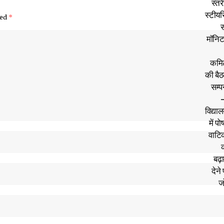
ked
*