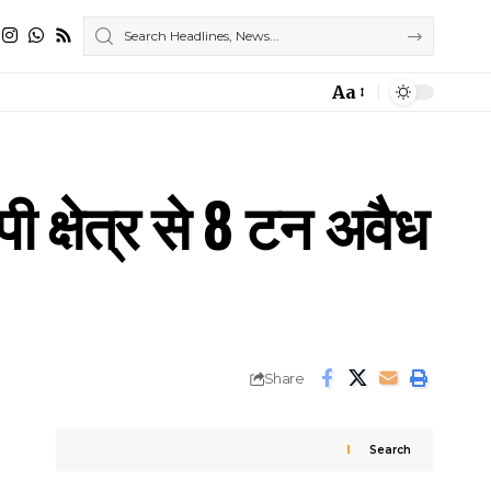
Aa
Font
Resizer
क्षेत्र से 8 टन अवैध
Share
Search