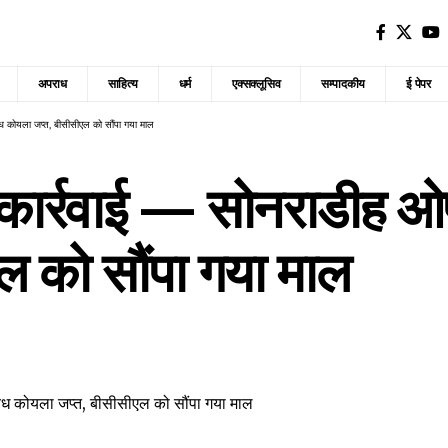
अपराध
साहित्य
धर्म
एक्सक्लूसिव
सम्पादकीय
ई पेपर
ध कोयला जप्त, बीसीसीएल को सौंपा गया माल
र्रवाई — सोनराडीह ओपी 
ल को सौंपा गया माल