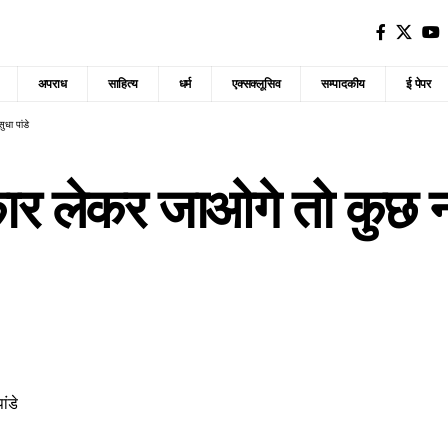
अपराध
साहित्य
धर्म
एक्सक्लूसिव
सम्पादकीय
ई पेपर
धा पांडे
र लेकर जाओगे तो कुछ नही