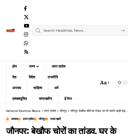
होम
राज्य
उत्तर प्रदेश
देश
विदेश
राजनीति
Aa
Font
अपराध
साहित्य
धर्म
Resizer
एक्सक्लूसिव
सम्पादकीय
ई पेपर
Akhand Rashtra News
>
उत्तर प्रदेश
>
जौनपुर
>
जौनपुर: बेखौफ चोरों का तांडव, घर के सामने खड़ी बाइक दिनदहाड़े चोरी; पुलिस खंगाल रही CCTV
अपराध
उत्तर प्रदेश
जौनपुर
ताज़ा ख़बरें
जौनपुर: बेखौफ चोरों का तांडव, घर के