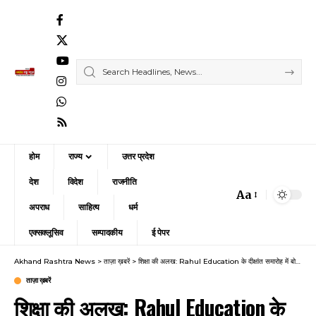
होम
राज्य
उत्तर प्रदेश
देश
विदेश
राजनीति
Aa
Font
अपराध
साहित्य
धर्म
Resizer
एक्सक्लूसिव
सम्पादकीय
ई पेपर
Akhand Rashtra News
>
ताज़ा ख़बरें
>
शिक्षा की अलख: Rahul Education के दीक्षांत समारोह में बोले पुलिस कमिश्नर निकेत कौशिक, 1200 छात्रों को मिली डिग्री, देखें रिपोर्ट
ताज़ा ख़बरें
शिक्षा की अलख: Rahul Education के