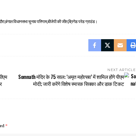
ौरा
बंगाल विधानसभा चुनाव परिणाम
बीजेपी की जीत
ब्रिगेड परेड ग्राउंड।
NEXT ARTICLE
पीएम
Somnath मंदिर के 75 साल: ‘अमृत महोत्सव’ में शामिल होंगे पीएम
र
मोदी; जारी करेंगे विशेष स्मारक सिक्का और डाक टिकट
ked
*