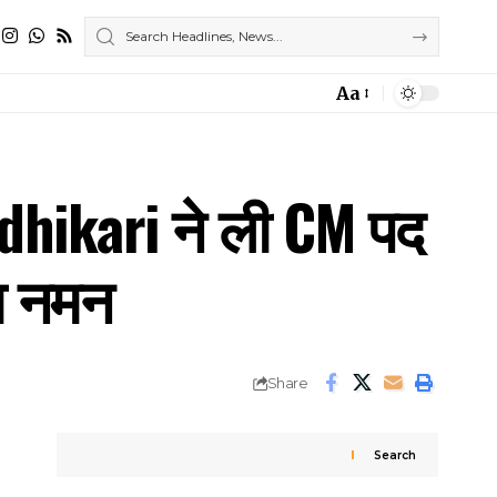
Aa
Font
Resizer
Adhikari ने ली CM पद
ा नमन
Share
Search