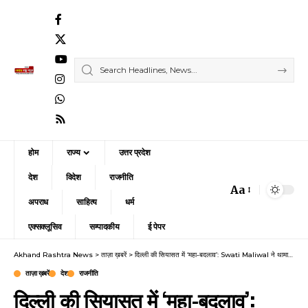
होम
राज्य
उत्तर प्रदेश
देश
विदेश
राजनीति
Aa
Font
अपराध
साहित्य
धर्म
Resizer
एक्सक्लूसिव
सम्पादकीय
ई पेपर
Akhand Rashtra News
>
ताज़ा ख़बरें
>
दिल्ली की सियासत में ‘महा-बदलाव’: Swati Maliwal ने थामा भाजपा का हाथ, आम आदमी पार्टी के ‘लूट और ड्रामे’ पर बोला जोरदार हमला
ताज़ा ख़बरें
देश
राजनीति
दिल्ली की सियासत में ‘महा-बदलाव’: