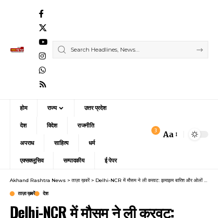
होम
राज्य
उत्तर प्रदेश
देश
विदेश
राजनीति
3
Aa
Font
अपराध
साहित्य
धर्म
Resizer
एक्सक्लूसिव
सम्पादकीय
ई पेपर
Akhand Rashtra News
>
ताज़ा ख़बरें
>
Delhi-NCR में मौसम ने ली करवट: झमाझम बारिश और ओलों ने दी भीषण गर्मी से राहत, IMD ने जारी किया अलर्ट
ताज़ा ख़बरें
देश
Delhi-NCR में मौसम ने ली करवट: