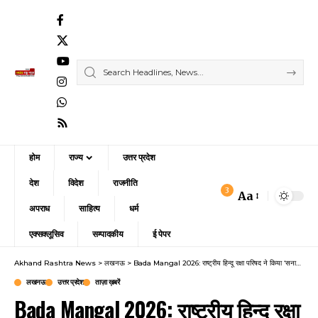
होम
राज्य
उत्तर प्रदेश
देश
विदेश
राजनीति
3
Aa
Font
अपराध
साहित्य
धर्म
Resizer
एक्सक्लूसिव
सम्पादकीय
ई पेपर
Akhand Rashtra News
>
लखनऊ
>
Bada Mangal 2026: राष्ट्रीय हिन्दू रक्षा परिषद ने किया ‘सनातनी कवच’ का विमोचन, समाज में स्वच्छता और शुचिता का जागेगा अलख
लखनऊ
उत्तर प्रदेश
ताज़ा ख़बरें
Bada Mangal 2026: राष्ट्रीय हिन्दू रक्षा