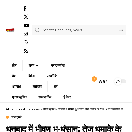
होम
राज्य
उत्तर प्रदेश
देश
विदेश
राजनीति
3
Aa
Font
अपराध
साहित्य
धर्म
Resizer
एक्सक्लूसिव
सम्पादकीय
ई पेपर
Akhand Rashtra News
>
ताज़ा ख़बरें
>
धनबाद में भीषण भू-धंसान: तेज धमाके के साथ 3 घर जमींदोज, कई लोगों के दबे होने की आशंका
ताज़ा ख़बरें
धनबाद में भीषण भू-धंसान: तेज धमाके के