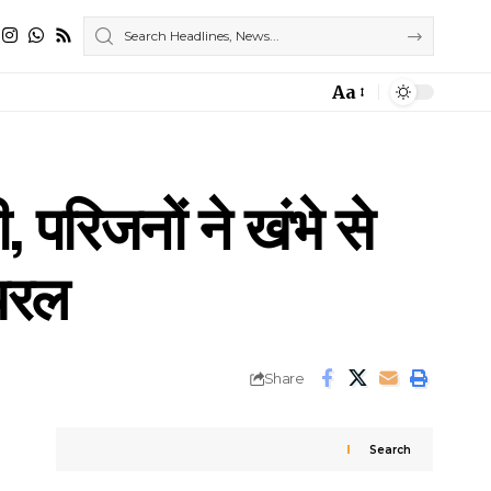
Aa
Font
Resizer
, परिजनों ने खंभे से
ायरल
Share
Search