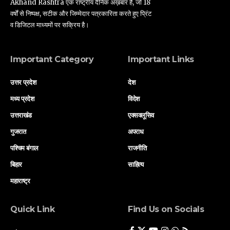
Akhand Rashtra एक राष्ट्रीय दैनिक अख़बार है, जो 18
वर्षों से निष्पक्ष, सटीक और जिम्मेदार पत्रकारिता करते हुए प्रिंट
व डिजिटल माध्यमों पर सक्रिय है।
Important Category
Important Links
उत्तर प्रदेश
देश
मध्य प्रदेश
विदेश
उत्तराखंड
एक्सक्लूसिव
गुजरात
अपराध
पश्चिम बंगाल
राजनीति
बिहार
साहित्य
महाराष्ट्र
Quick Link
Find Us on Socials