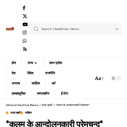
होम
राज्य
उत्तर प्रदेश
देश
विदेश
राजनीति
Aa
Font
अपराध
साहित्य
धर्म
Resizer
एक्सक्लूसिव
सम्पादकीय
ई पेपर
Akhand Rashtra News
>
ताज़ा ख़बरें
>
*कलम के आन्दोलनकारी प्रेमचन्द*
ताज़ा ख़बरें
साहित्य
*कलम के आन्दोलनकारी प्रेमचन्द*