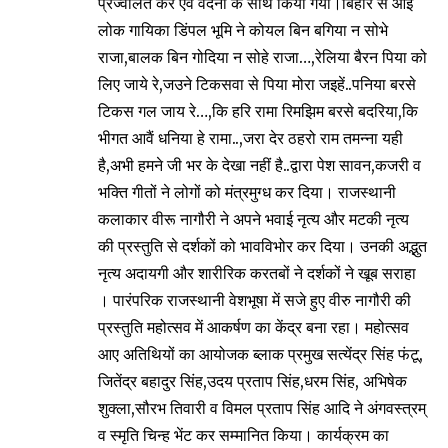
प्रज्वलित कर एवं वंदना के साथ किया गया।बिहार से आई
लोक गायिका डिंपल भूमि ने कोयल बिन बगिया न सोभे
राजा,बालक बिन गोदिया न सोहे राजा…,रेलिया बैरन पिया को
लिए जाये रे,जउने टिकसवा से पिया मोरा जइहें..पनिया बरसे
टिकस गल जाय रे…,कि हरि रामा रिमझिम बरसे बदरिया,कि
भीगत आवैं धनिया हे रामा..,जरा देर ठहरो राम तमन्ना यही
है,अभी हमने जी भर के देखा नहीं है..द्वारा पेश सावन,कजरी व
भक्ति गीतों ने लोगों को मंत्रमुग्ध कर दिया। राजस्थानी
कलाकार वीरू नागौरी ने अपने भवाई नृत्य और मटकी नृत्य
की प्रस्तुति से दर्शकों को भावविभोर कर दिया। उनकी अद्भुत
नृत्य अदायगी और शारीरिक करतबों ने दर्शकों ने खूब सराहा
। पारंपरिक राजस्थानी वेशभूषा में सजे हुए वीरु नागौरी की
प्रस्तुति महोत्सव में आकर्षण का केंद्र बना रहा। महोत्सव
आए अतिथियों का आयोजक ब्लाक प्रमुख सत्येंद्र सिंह फंटू,
जितेंद्र बहादुर सिंह,उदय प्रताप सिंह,धरम सिंह, अभिषेक
शुक्ला,सौरभ तिवारी व विमल प्रताप सिंह आदि ने अंगवस्त्रम्
व स्मृति चिन्ह भेंट कर सम्मानित किया। कार्यक्रम का