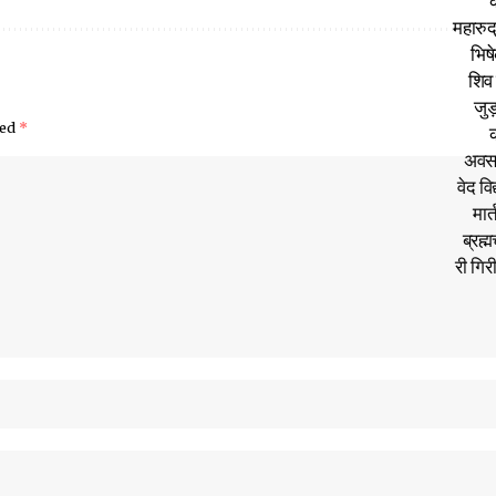
ked
*