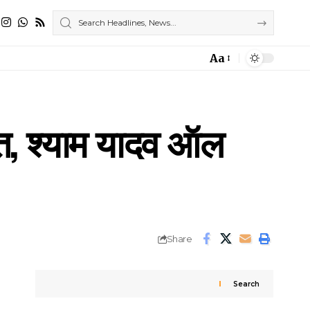
Aa
Font
Resizer
नित, श्याम यादव ऑल
Share
Search