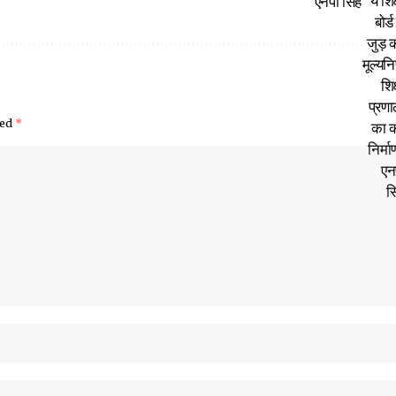
एनपी सिंह
ked
*