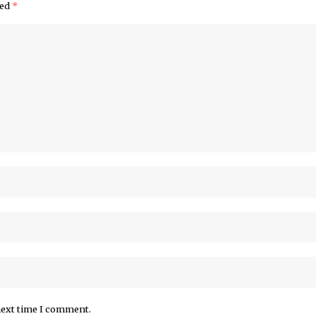
ked
*
next time I comment.