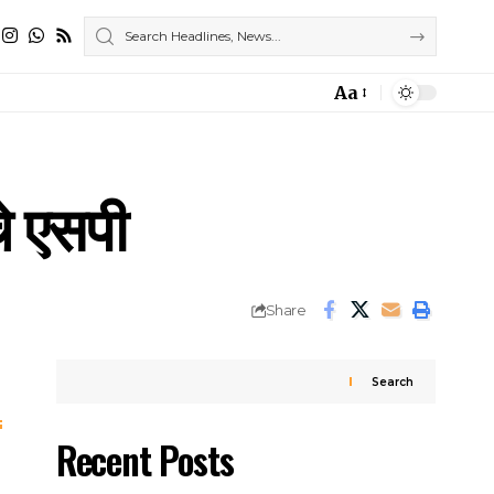
Aa
Font
Resizer
चे एसपी
Share
Search
Recent Posts