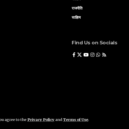
राजनीति
साहित्य
Find Us on Socials
you agree to the
Privacy Policy
and
Terms of Use
.
ade By
Akshant Media Solution