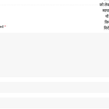
ked
*