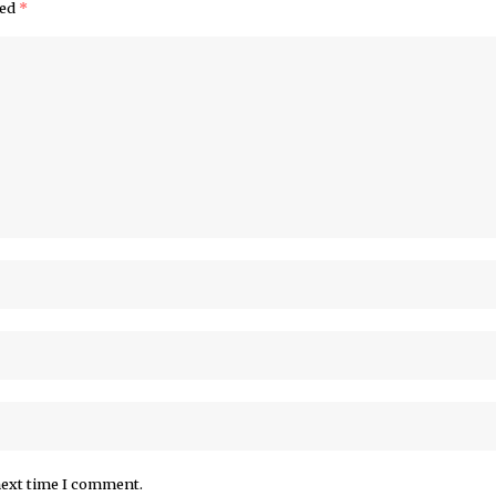
ked
*
next time I comment.