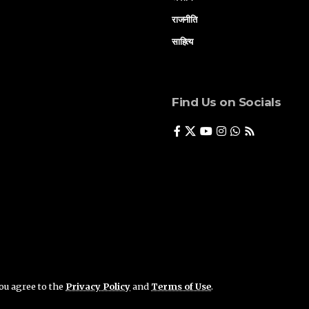
राजनीति
साहित्य
Find Us on Socials
you agree to the
Privacy Policy
and
Terms of Use
.
ade By
Akshant Media Solution