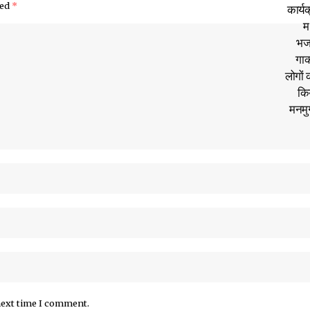
ked
*
next time I comment.