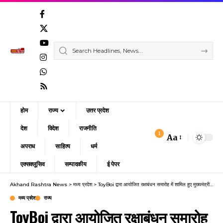
होम
राज्य
उत्तर प्रदेश
देश
विदेश
राजनीति
1
Aa
Font
अपराध
साहित्य
धर्म
Resizer
एक्सक्लूसिव
सम्पादकीय
ई पेपर
Akhand Rashtra News
>
मध्य प्रदेश
>
ToyBoi द्वारा आयोजित रक्षाबंधन समारोह में शामिल हुए मुख्यमंत्री डॉ मोहन यादव
मध्य प्रदेश
राज्य
ToyBoi द्वारा आयोजित रक्षाबंधन समारोह