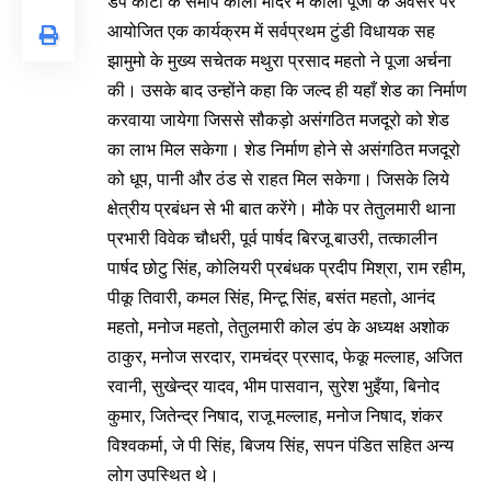
डंप कांटा के समीप काली मंदिर में काली पूजा के अवसर पर
आयोजित एक कार्यक्रम में सर्वप्रथम टुंडी विधायक सह
झामुमो के मुख्य सचेतक मथुरा प्रसाद महतो ने पूजा अर्चना
की। उसके बाद उन्होंने कहा कि जल्द ही यहाँ शेड का निर्माण
करवाया जायेगा जिससे सौकड़ो असंगठित मजदूरो को शेड
का लाभ मिल सकेगा। शेड निर्माण होने से असंगठित मजदूरो
को धूप, पानी और ठंड से राहत मिल सकेगा। जिसके लिये
क्षेत्रीय प्रबंधन से भी बात करेंगे। मौके पर तेतुलमारी थाना
प्रभारी विवेक चौधरी, पूर्व पार्षद बिरजू बाउरी, तत्कालीन
पार्षद छोटु सिंह, कोलियरी प्रबंधक प्रदीप मिश्रा, राम रहीम,
पीकू तिवारी, कमल सिंह, मिन्टू सिंह, बसंत महतो, आनंद
महतो, मनोज महतो, तेतुलमारी कोल डंप के अध्यक्ष अशोक
ठाकुर, मनोज सरदार, रामचंद्र प्रसाद, फेकू मल्लाह, अजित
रवानी, सुखेन्द्र यादव, भीम पासवान, सुरेश भुइँया, बिनोद
कुमार, जितेन्द्र निषाद, राजू मल्लाह, मनोज निषाद, शंकर
विश्वकर्मा, जे पी सिंह, बिजय सिंह, सपन पंडित सहित अन्य
लोग उपस्थित थे।