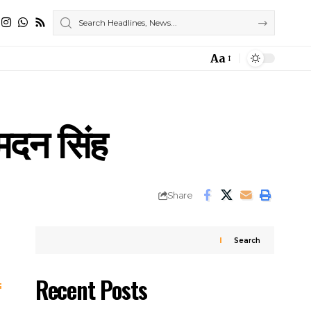
Aa
Font
Resizer
 मदन सिंह
Share
Search
Recent Posts