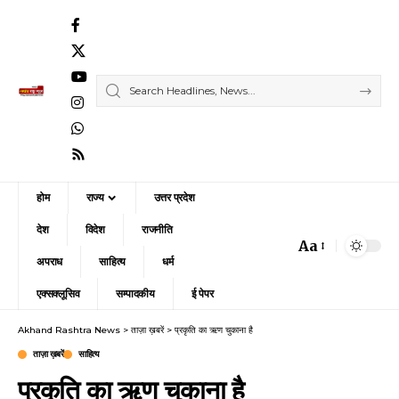
होम
राज्य
उत्तर प्रदेश
देश
विदेश
राजनीति
Aa
Font
अपराध
साहित्य
धर्म
Resizer
एक्सक्लूसिव
सम्पादकीय
ई पेपर
Akhand Rashtra News
>
ताज़ा ख़बरें
>
प्रकृति का ऋण चुकाना है
ताज़ा ख़बरें
साहित्य
प्रकृति का ऋण चुकाना है