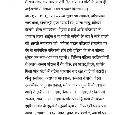
में सज संवर कर नृत्य,कजरी गीत व सावन गीतों के साथ ही
कई प्रतियोगिताओं में बढ़ चढ़कर हिस्सा ली।
कार्यक्रम का शुभारंभ अध्यक्ष सुमन जायसवाल, कोषाध्यक्ष
सत्यभामा, महामंत्री पूजा ऊमरवैश्य, आशा साहू, कोमल
केशरी, बीना ऊमरवैश्य, प्रिया व वर्षा आदि महिलाओं ने
भगवान शंकर आईना व मां पार्वती नंदिनी के रूप में सजे झांकी
की आरती उतारकर की।महिला मंडल महिलाएं आकर्षक हरे
रंग के पारंपरिक परिधानों और हरी चूड़ियों के साथ सोलह
क्षृंगार कर सज-धज कर पहुंची। विभिन्न महिला प्रतिभागियों
ने अलग-अलग अंदाज में रैंप वॉक, इन आउट,नित्य, पासिंग
पिलो और खेलों में बढ़िया प्रदर्शन कर खूब तालियां बटोरी।
अंजु कसौधन, अराधना भोजवाल, कल्पना केशरी, वंदना
ऊमरवैश्य,अंजु जायसवाल, मनीषा व राजकुमारी मोदनवाल
आदि ने चूड़ी मजा ना देगी, कंगन मजा ना देगा, तेरे बिना ओ
सजना, सावन मजा न देगा के गीत पर महिलाओं ने जमकर
झूमीं।सावन के झूलों ने मुझको बुलाया, मैं परदेशी घर वापस
आया…, सावन में बदरा उमड़-घुमड़ कर बरसे रे, अब तो घर